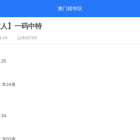
澳门精华区
友人】一码中特
:44
12400769
.25
:羊24准
.34
:龙03准