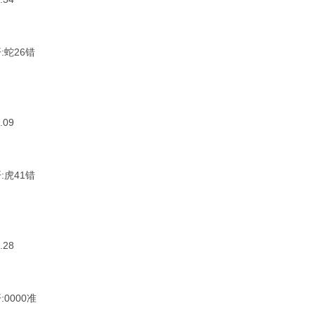
:蛇26错
.09
:虎41错
.28
0000准