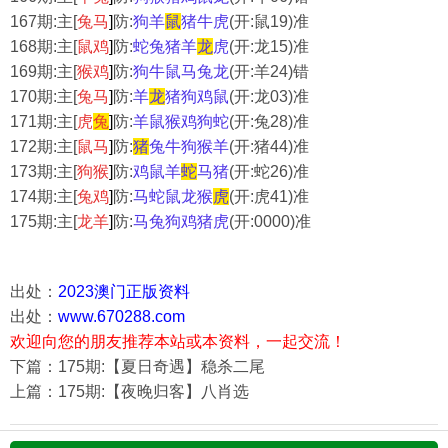
167期:主[
兔马
]
防:
狗羊
鼠
猪牛虎
(开:鼠19)准
168期:主[
鼠鸡
]
防:
蛇兔猪羊
龙
虎
(开:龙15)准
169期:主[
猴鸡
]
防:
狗牛鼠马兔龙
(开:羊24)错
170期:主[
兔马
]
防:
羊
龙
猪狗鸡鼠
(开:龙03)准
171期:主[
虎
兔
]
防:
羊鼠猴鸡狗蛇
(开:兔28)准
172期:主[
鼠马
]
防:
猪
兔牛狗猴羊
(开:猪44)准
173期:主[
狗猴
]
防:
鸡鼠羊
蛇
马猪
(开:蛇26)准
174期:主[
兔鸡
]
防:
马蛇鼠龙猴
虎
(开:虎41)准
175期:主[
龙羊
]
防:
马兔狗鸡猪虎
(开:0000)准
出处：
2023澳门正版资料
出处：
www.670288.com
欢迎向您的朋友推荐本站或本资料，一起交流！
下篇：175期:【夏日奇遇】稳杀二尾
上篇：175期:【夜晚归客】八肖选