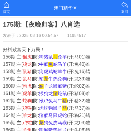
澳门精华区
首页
返回
175期:【夜晚归客】八肖选
发表于：2025-03-16 00:54:57
11984517
好料致富天下万民！
156期:主[
猴虎
]
防:
狗
猪
鼠
马
兔羊
(开:马01)准
157期:主[
鸡龙
]
防:
牛猴
兔
蛇马羊
(开:兔40)准
158期:主[
鼠猪
]
防:
狗虎鸡蛇羊牛
(开:兔16)错
159期:主[
鼠马
]
防:
蛇
龙
牛鸡兔狗
(开:龙39)准
160期:主[
狗虎
]
防:
蛇
羊龙鼠猴猪
(开:蛇02)准
161期:主[
虎羊
]
防:
猴狗龙
猪
蛇鼠
(开:猪08)准
162期:主[
蛇狗
]
防:
猴鸡兔马牛
猪
(开:猪32)准
163期:主[
鸡猴
]
防:
虎蛇狗鼠羊
马
(开:马37)准
164期:主[
羊龙
]
防:
猪猴马鼠虎蛇
(开:狗21)错
165期:主[
鸡蛇
]
防:
龙
狗兔虎马猴
(开:龙03)准
166期:主[
羊兔
]
防:
狗猴猪鸡鼠龙
(开:牛06)错