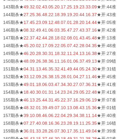
143期杀★
49.32.02.43.05.20.17.25.19.23.33.09
★开:44准
144期杀★
27.25.36.48.22.18.39.19.20.44.16.37
★开:43准
145期杀★
17.45.23.09.12.48.07.01.28.20.14.44
★开:05准
146期杀★
08.32.49.41.06.03.35.47.27.43.37.16
★开:42准
147期杀★
22.37.42.44.28.18.02.08.01.43.45.48
★开:13准
148期杀★
45.20.02.17.09.22.05.07.42.28.04.35
★开:48准
149期杀★
46.20.28.30.31.18.32.11.24.13.16.38
★开:27准
150期杀★
48.09.26.38.36.11.16.01.06.37.49.13
★开:09错
151期杀★
04.31.13.46.35.32.41.49.44.05.24.30
★开:31错
152期杀★
33.12.09.26.38.15.28.01.04.27.11.46
★开:45准
153期杀★
49.01.18.06.03.47.34.30.27.07.36.31
★开:41准
154期杀★
18.40.30.01.31.14.23.24.29.05.22.48
★开:41准
155期杀★
46.13.25.44.31.45.22.37.16.29.06.19
★开:07准
156期杀★
48.32.01.39.49.07.10.13.08.43.15.36
★开:01错
157期杀★
39.10.08.46.06.22.04.29.34.38.11.14
★开:40准
158期杀★
07.27.40.08.16.36.23.28.19.11.25.35
★开:16错
159期杀★
36.01.33.28.26.07.30.17.35.11.49.04
★开:39准
160期杀★
35.43.15.37.46.30.18.49.31.21.38.28
★开:02准