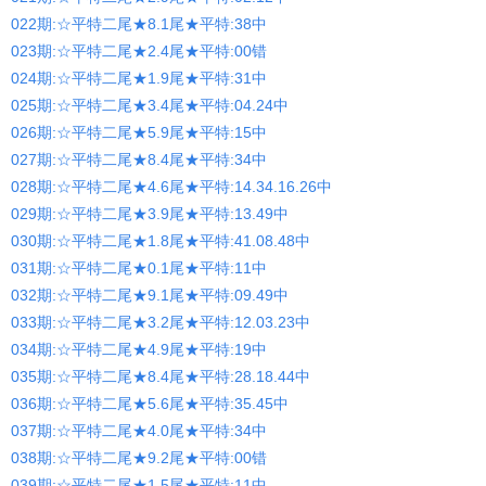
022期:☆平特二尾★8.1尾★平特:38中
023期:☆平特二尾★2.4尾★平特:00错
024期:☆平特二尾★1.9尾★平特:31中
025期:☆平特二尾★3.4尾★平特:04.24中
026期:☆平特二尾★5.9尾★平特:15中
027期:☆平特二尾★8.4尾★平特:34中
028期:☆平特二尾★4.6尾★平特:14.34.16.26中
029期:☆平特二尾★3.9尾★平特:13.49中
030期:☆平特二尾★1.8尾★平特:41.08.48中
031期:☆平特二尾★0.1尾★平特:11中
032期:☆平特二尾★9.1尾★平特:09.49中
033期:☆平特二尾★3.2尾★平特:12.03.23中
034期:☆平特二尾★4.9尾★平特:19中
035期:☆平特二尾★8.4尾★平特:28.18.44中
036期:☆平特二尾★5.6尾★平特:35.45中
037期:☆平特二尾★4.0尾★平特:34中
038期:☆平特二尾★9.2尾★平特:00错
039期:☆平特二尾★1.5尾★平特:11中