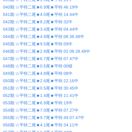
040期:☆平特二尾★6.9尾★平特:46.19中
041期:☆平特二尾★4.0尾★平特:14.44中
042期:☆平特二尾★8.2尾★平特:32中
043期:☆平特二尾★3.4尾★平特:04.44中
044期:☆平特二尾★4.8尾★平特:08.38.48中
045期:☆平特二尾★9.5尾★平特:09中
046期:☆平特二尾★2.8尾★平特:02.08.28.48中
047期:☆平特二尾★6.7尾★平特:07.47中
048期:☆平特二尾★0.5尾★平特:00错
049期:☆平特二尾★4.8尾★平特:08中
050期:☆平特二尾★2.6尾★平特:22.16中
051期:☆平特二尾★0.5尾★平特:30.45中
052期:☆平特二尾★1.4尾★平特:11.41中
053期:☆平特二尾★6.9尾★平特:19中
054期:☆平特二尾★7.0尾★平特:07.27中
055期:☆平特二尾★9.7尾★平特:49.07.47中
056期:☆平特二尾★4.1尾★平特:34.11中