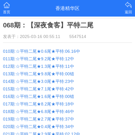
香港精华区
首页
返回
068期：【深夜食客】平特二尾
发表于：2025-03-16 00:55:11
5547514
010期:☆平特二尾★0.6尾★平特:06.16中
011期:☆平特二尾★9.2尾★平特:12中
012期:☆平特二尾★1.3尾★平特:11中
013期:☆平特二尾★9.8尾★平特:00错
014期:☆平特二尾★3.0尾★平特:23中
015期:☆平特二尾★7.1尾★平特:42中
016期:☆平特二尾★1.6尾★平特:00错
017期:☆平特二尾★8.2尾★平特:18中
018期:☆平特二尾★6.8尾★平特:46中
019期:☆平特二尾★2.7尾★平特:37中
020期:☆平特二尾★0.4尾★平特:34中
021期:☆平特二尾★2.9尾★平特:02.12中