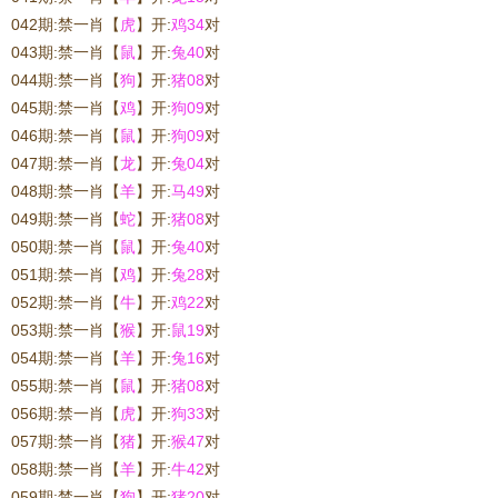
042期:禁一肖
【
虎
】开:
鸡34
对
043期:禁一肖
【
鼠
】开:
兔40
对
044期:禁一肖
【
狗
】开:
猪08
对
045期:禁一肖
【
鸡
】开:
狗09
对
046期:禁一肖
【
鼠
】开:
狗09
对
047期:禁一肖
【
龙
】开:
兔04
对
048期:禁一肖
【
羊
】开:
马49
对
049期:禁一肖
【
蛇
】开:
猪08
对
050期:禁一肖
【
鼠
】开:
兔40
对
051期:禁一肖
【
鸡
】开:
兔28
对
052期:禁一肖
【
牛
】开:
鸡22
对
053期:禁一肖
【
猴
】开:
鼠19
对
054期:禁一肖
【
羊
】开:
兔16
对
055期:禁一肖
【
鼠
】开:
猪08
对
056期:禁一肖
【
虎
】开:
狗33
对
057期:禁一肖
【
猪
】开:
猴47
对
058期:禁一肖
【
羊
】开:
牛42
对
059期:禁一肖
【
狗
】开:
猪20
对