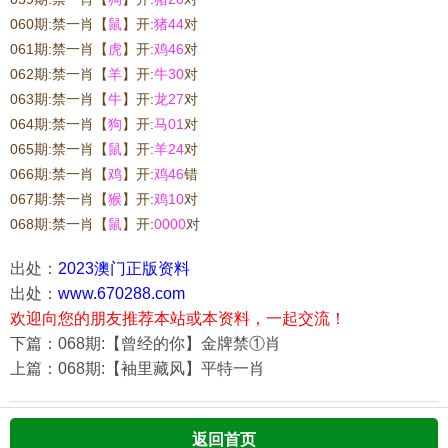
060期:禁一肖
【
鼠
】开:
猪44
对
061期:禁一肖
【
虎
】开:
鸡46
对
062期:禁一肖
【
羊
】开:
牛30
对
063期:禁一肖
【
牛
】开:
龙27
对
064期:禁一肖
【
狗
】开:
马01
对
065期:禁一肖
【
鼠
】开:
羊24
对
066期:禁一肖
【
鸡
】开:
鸡46
错
067期:禁一肖
【
猴
】开:
鸡10
对
068期:禁一肖
【
鼠
】开:
0000
对
出处：
2023澳门正版资料
出处：
www.670288.com
欢迎向您的朋友推荐本站或本资料，一起交流！
下篇：068期:【曾经的你】金牌禁①肖
上篇：068期:【袖里藏风】平特一肖
返回首页