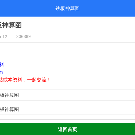
铁板神算图
铁板神算图
:12
306389
资料
m
站或本资料，一起交流！
铁板神算图
铁板神算图
返回首页