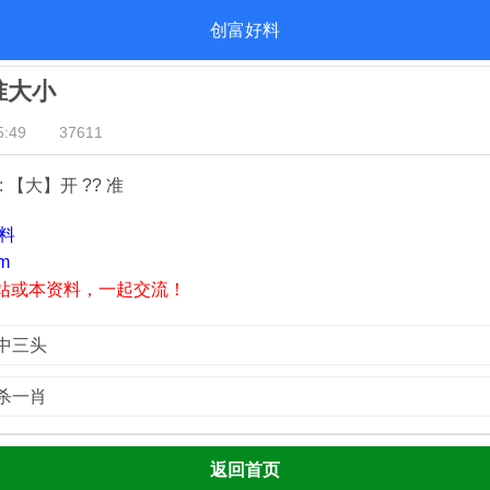
创富好料
精准大小
:49
37611
: 【大】开 ?? 准
资料
m
站或本资料，一起交流！
必中三头
绝杀一肖
返回首页